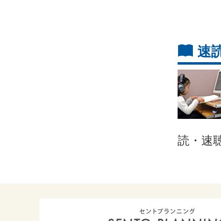
速
読・速