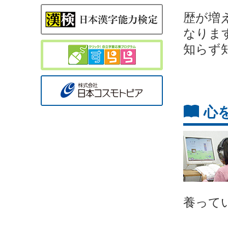
歴が増
なりま
知らず
心
養って